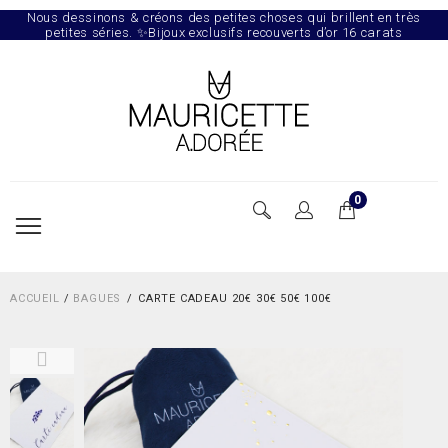
Nous dessinons & créons des petites choses qui brillent en très
petites séries. ✨Bijoux exclusifs recouverts d’or 16 carats
0
ACCUEIL
/
BAGUES
CARTE CADEAU 20€ 30€ 50€ 100€