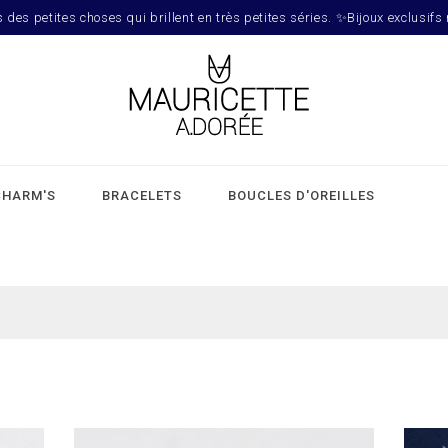
es petites choses qui brillent en très petites séries. ✨Bijoux exclusifs
CHARM'S
BRACELETS
BOUCLES D'OREILLES