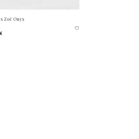
es Zoé Onyx
 €