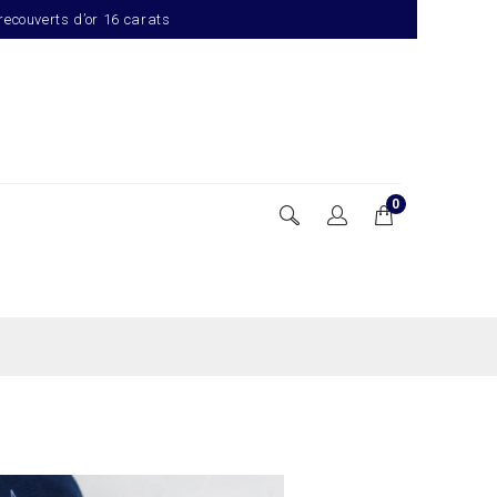
 recouverts d’or 16 carats
0