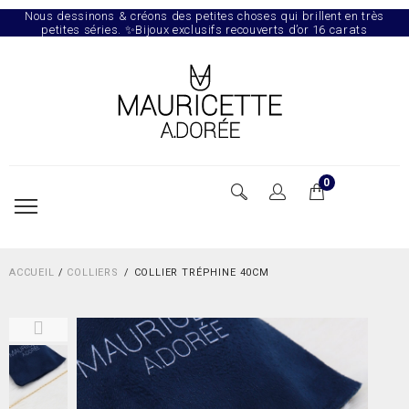
Nous dessinons & créons des petites choses qui brillent en très
petites séries. ✨Bijoux exclusifs recouverts d’or 16 carats
0
ACCUEIL
/
COLLIERS
COLLIER TRÉPHINE 40CM