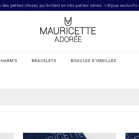
es petites choses qui brillent en très petites séries. ✨Bijoux exclusifs
CHARM'S
BRACELETS
BOUCLES D'OREILLES