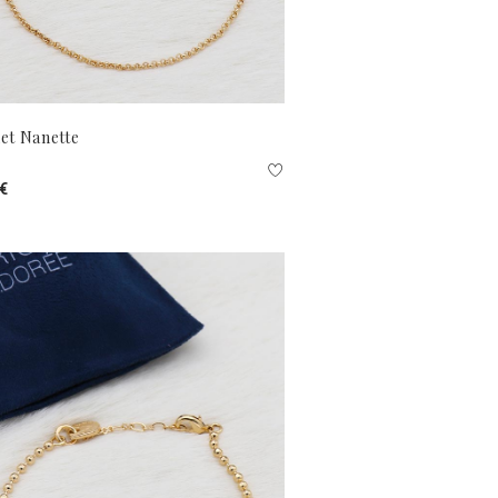
et Nanette
 €