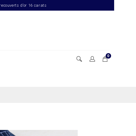
 recouverts d’or 16 carats
0