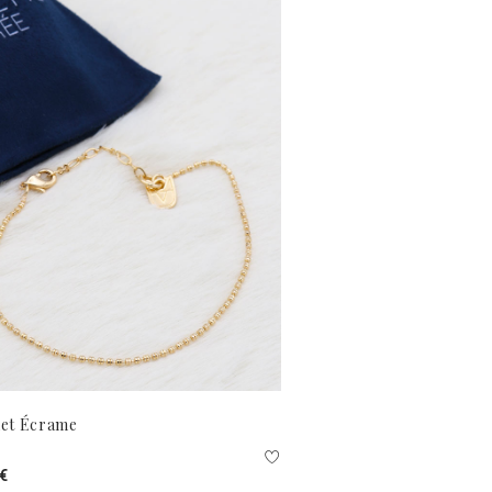
let Écrame
 €