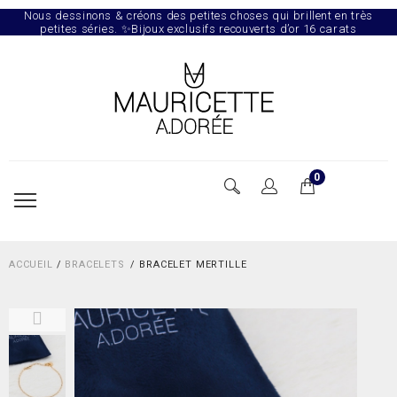
Nous dessinons & créons des petites choses qui brillent en très
petites séries. ✨Bijoux exclusifs recouverts d’or 16 carats
0
ACCUEIL
/
BRACELETS
BRACELET MERTILLE