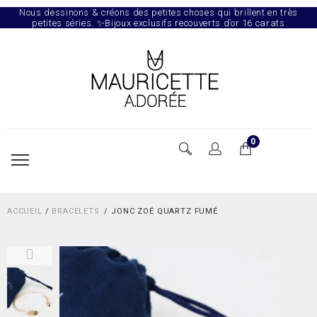
Nous dessinons & créons des petites choses qui brillent en très
petites séries. ✨Bijoux exclusifs recouverts d’or 16 carats
0
ACCUEIL
/
BRACELETS
JONC ZOÉ QUARTZ FUMÉ