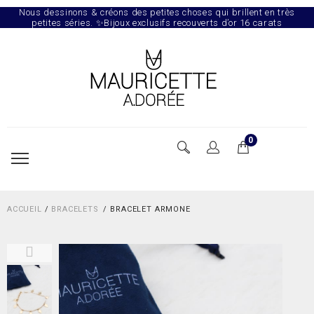
Nous dessinons & créons des petites choses qui brillent en très
petites séries. ✨Bijoux exclusifs recouverts d’or 16 carats
0
ACCUEIL
/
BRACELETS
BRACELET ARMONE